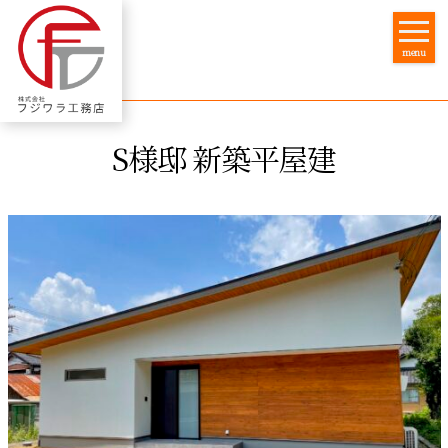
藤原工務店
トップページ
家を建てる
menu
リノベーション
会社のご案内
S様邸 新築平屋建
お問合せ
求人情報